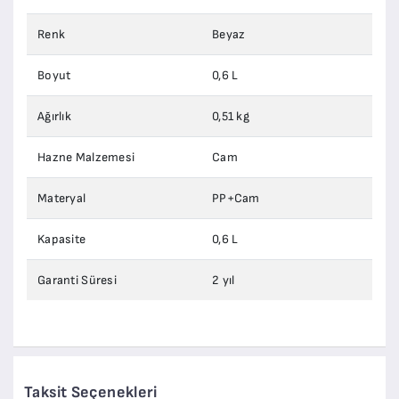
Renk
Beyaz
Boyut
0,6 L
Ağırlık
0,51 kg
Hazne Malzemesi
Cam
Materyal
PP+Cam
Kapasite
0,6 L
Garanti Süresi
2 yıl
Taksit Seçenekleri