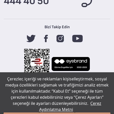
444 40 50
Bizi Takip Edin
Çerezler, içeriği ve reklamları kişiselleştirmek, sosyal
Tefal
medya özellikleri sağlamak ve trafiğimizi analiz etmek
için kullanılmaktadır. “Kabul Et” seçeneği ile tüm
çerezleri kabul edebilirsiniz veya “Çerez Ayarları”
Copyright ©
seçeneği ile ayarları düzenleyebilirsiniz.
Çerez
Sohbet çerez tercihleri
2020 Tüm
Aydınlatma Metni
bir
markasıdır.
hakları