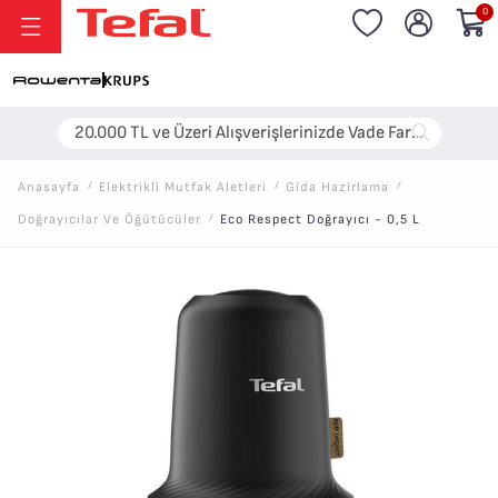
0
20.000 TL ve Üzeri Alışverişlerinizde Vade Farksız 6 Taksit!
Anasayfa
/
Elektri̇kli̇ Mutfak Aletleri̇
/
Gida Hazirlama
/
Doğrayıcılar Ve Öğütücüler
/
Eco Respect Doğrayıcı - 0,5 L