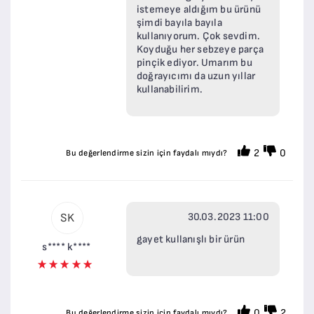
istemeye aldığım bu ürünü
şimdi bayıla bayıla
kullanıyorum. Çok sevdim.
Koyduğu her sebzeye parça
pinçik ediyor. Umarım bu
doğrayıcımı da uzun yıllar
kullanabilirim.
2
0
Bu değerlendirme sizin için faydalı mıydı?
30.03.2023 11:00
SK
gayet kullanışlı bir ürün
s**** k****
0
2
Bu değerlendirme sizin için faydalı mıydı?