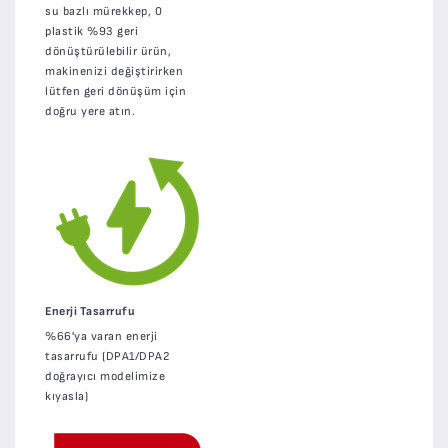
su bazlı mürekkep, 0
plastik %93 geri
dönüştürülebilir ürün,
makinenizi değiştirirken
lütfen geri dönüşüm için
doğru yere atın.
Enerji Tasarrufu
%66'ya varan enerji
tasarrufu (DPA1/DPA2
doğrayıcı modelimize
kıyasla)