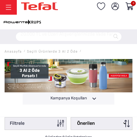
0
Anasayfa
/
Seçili Ürünlerde 3 Al 2 Öde
/
Kampanya Koşulları
Filtrele