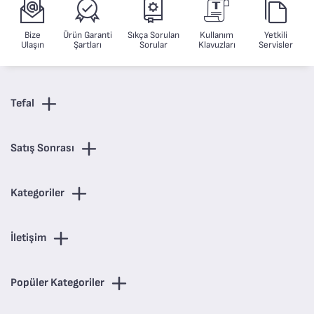
Bize
Ürün Garanti
Sıkça Sorulan
Kullanım
Yetkili
Ulaşın
Şartları
Sorular
Klavuzları
Servisler
Tefal
Satış Sonrası
Kategoriler
İletişim
Popüler Kategoriler