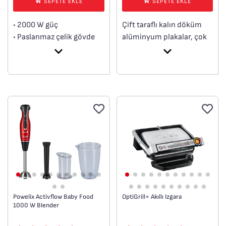
SEPETE EKLE
SEPETE EKLE
• 2000 W güç
Çift taraflı kalın döküm
• Paslanmaz çelik gövde
alüminyum plakalar, çok
• Zaman ayarlayıcı
yönlü kullanım imkanı
• Çıkarılabilir aluminyum
sağlar.
döküm plakalar
• 5 seviyeli ısı ayarı
Powelix Activflow Baby Food
OptiGrill+ Akıllı Izgara
1000 W Blender