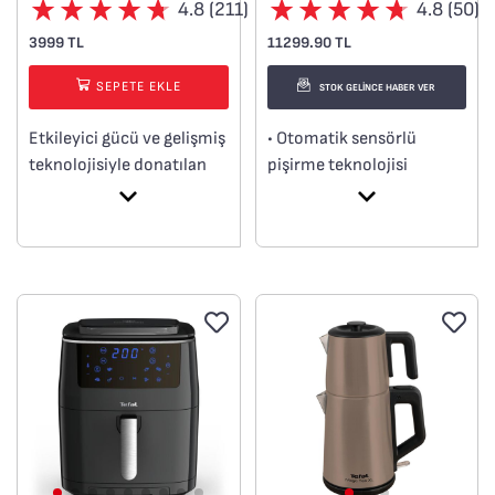
4.8 (211)
4.8 (50)
3999 TL
11299.90 TL
SEPETE EKLE
STOK GELİNCE HABER VER
Etkileyici gücü ve gelişmiş
• Otomatik sensörlü
teknolojisiyle donatılan
pişirme teknolojisi
Tefal Powelix Activflow
• 6 pişirme programı
Baby El Blenderı,
• Donmuş gıdalar
zahmetsizce mükemmel
fonksiyonu
ev yapımı bebek mamaları
• Pilot ışığı ile pişme
hazırlamanızı sağlar. Özel
derecesinin kontrolü
Powelix Teknolojisi ile
• 4 ısı ayarı + Manuel
birleşen güçlü 1000W
modu
motor, yüksek
performanslı karıştırma
ve bebeğiniz için ideal,
inanılmaz pürüzsüz
sonuçlar sunar. Kullanımı