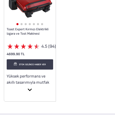
Toast Expert Kırmızı Elektrikli
Izgara ve Tost Makinesi
4.5 (94)
4699.90 TL
STOK GELİNCE HABER VER
Yüksek performans ve
akıllı tasarımıyla mutfak
uzmanları için
tasarlanmıştır. Çift taraflı
kalın döküm alüminyum
plakalar çok yönlü
kullanım imkânı sunar.